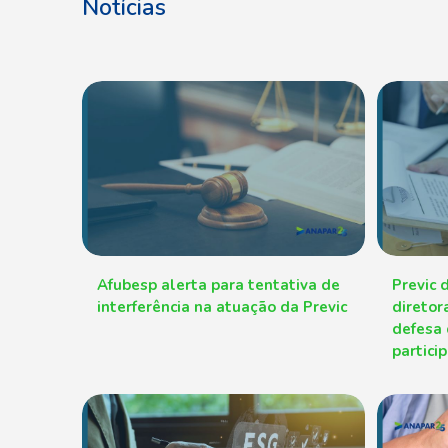
Notícias
Afubesp alerta para tentativa de
Previc 
interferência na atuação da Previc
diretor
defesa 
partici