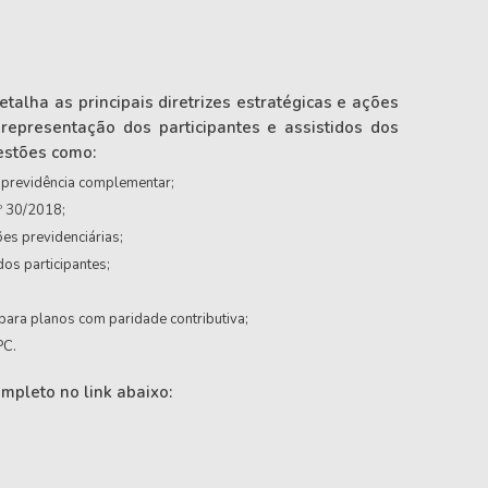
alha as principais diretrizes estratégicas e ações
a representação dos participantes e assistidos dos
estões como:
 previdência complementar;
º 30/2018;
ões previdenciárias;
dos participantes;
ara planos com paridade contributiva;
PC.
mpleto no link abaixo: