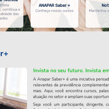
ltoria
ANAPAR Saber +
Not
a, contínua e
Conheça nosso cursos
Mantenha-se
ealidade das
dades
er+
Invista no seu futuro. Invista 
A Anapar Saber+ é uma iniciativa pensa
relevantes da previdência complementar,
mais. Aqui, você encontra cursos, pales
atuação no setor e ampliam suas oportuni
Seja você um participante, dirigente, 