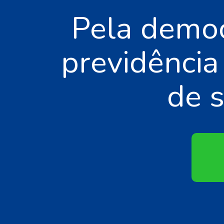
Pela democ
previdênci
de 