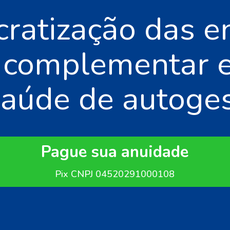
ratização das e
a complementar e
saúde de autoges
Pague sua anuidade
Pix CNPJ 04520291000108