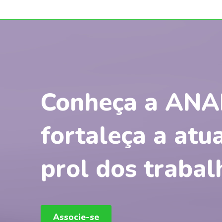
Conheça a ANA
fortaleça a at
prol dos traba
Associe-se