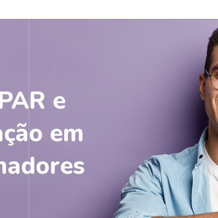
PAR e
uação em
lhadores