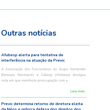
Outras notícias
Afubesp alerta para tentativa de
interferência na atuação da Previc
A Associação dos Funcionários do Grupo Santander
Banespa, Banesprev e Cabesp (Afubesp) divulgou
nota em que manifesta preocupação com a…
Leia mais
Previc determina retorno de diretora eleita
da Néos e reforça defesa dos direitos dos