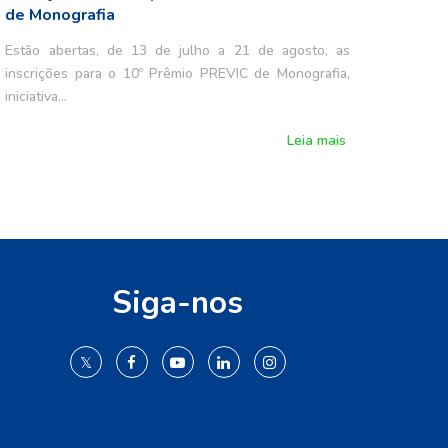
de Monografia
Estão abertas, de 13 de julho a 21 de agosto, as
inscrições para o 10º Prêmio PREVIC de Monografia,
iniciativa…
Leia mais
Siga-nos