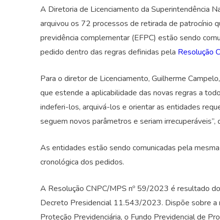
A Diretoria de Licenciamento da Superintendência Na
arquivou os 72 processos de retirada de patrocínio 
previdência complementar (EFPC) estão sendo comuni
pedido dentro das regras definidas pela
Resolução 
Para o diretor de Licenciamento, Guilherme Campelo,
que estende a aplicabilidade das novas regras a tod
indeferi-los, arquivá-los e orientar as entidades req
seguem novos parâmetros e seriam irrecuperáveis”, d
As entidades estão sendo comunicadas pela mesma v
cronológica dos pedidos.
A Resolução CNPC/MPS nº 59/2023 é resultado do G
Decreto Presidencial 11.543/2023. Dispõe sobre a re
Proteção Previdenciária, o Fundo Previdencial de P