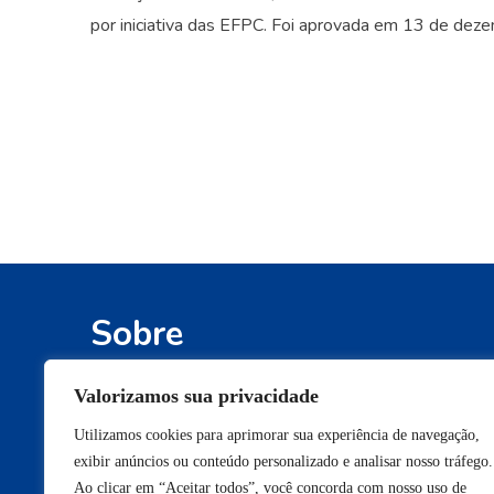
por iniciativa das EFPC. Foi aprovada em 13 de dezem
Sobre
Defendemos os interesses e os direitos
Valorizamos sua privacidade
conquistados pelos participantes de fundos 
Utilizamos cookies para aprimorar sua experiência de navegação,
pensão e pelos beneficiários de planos de
exibir anúncios ou conteúdo personalizado e analisar nosso tráfego.
saúde de autogestão.
Ao clicar em “Aceitar todos”, você concorda com nosso uso de