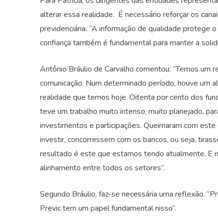
Para Patrícia, os dirigentes das entidades represent
alterar essa realidade. É necessário reforçar os canai
previdenciária. “A informação de qualidade protege o 
confiança também é fundamental para manter a solid
Antônio Bráulio de Carvalho comentou: “Temos um r
comunicação. Num determinado período, houve um ali
realidade que temos hoje. Oitenta por cento dos fun
teve um trabalho muito intenso, muito planejado, par
investimentos e participações. Queimaram com este o
investir, concorressem com os bancos, ou seja, tira
resultado é este que estamos tendo atualmente. E m
alinhamento entre todos os setores”.
Segundo Bráulio, faz-se necessária uma reflexão. “
Previc tem um papel fundamental nisso”.