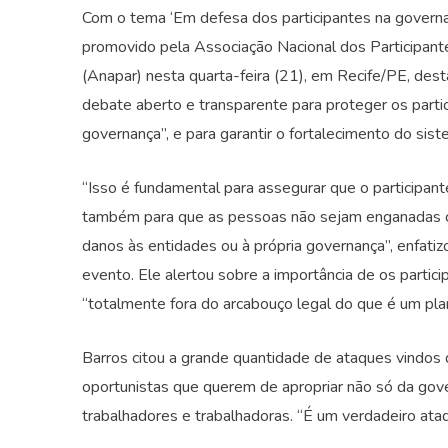
Com o tema ‘Em defesa dos participantes na governan
promovido pela Associação Nacional dos Participa
(Anapar) nesta quarta-feira (21), em Recife/PE, desta
debate aberto e transparente para proteger os parti
governança”, e para garantir o fortalecimento do sist
“Isso é fundamental para assegurar que o participant
também para que as pessoas não sejam enganadas c
danos às entidades ou à própria governança”, enfatiz
evento. Ele alertou sobre a importância de os partici
“totalmente fora do arcabouço legal do que é um pla
Barros citou a grande quantidade de ataques vindos
oportunistas que querem de apropriar não só da gov
trabalhadores e trabalhadoras. “É um verdadeiro ataq