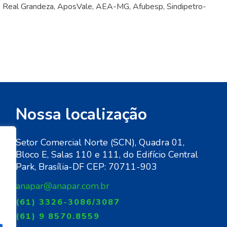
DF, Real Grandeza, AposVale, AEA-MG, Afubesp, Sindipetro-
Nossa localização
Setor Comercial Norte (SCN), Quadra 01,
Bloco E, Salas 110 e 111, do Edifício Central
de
Park, Brasília-DF CEP: 70711-903
anapar@anapar.com.br
(61) 3326-3086/3087
(61) 9 8570.8559