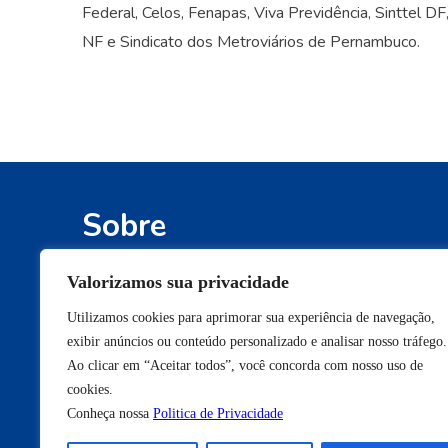
Federal, Celos, Fenapas, Viva Previdência, Sinttel 
NF e Sindicato dos Metroviários de Pernambuco.
Sobre
Defendemos os interesses e os direitos
Valorizamos sua privacidade
conquistados pelos participantes de fundos 
Utilizamos cookies para aprimorar sua experiência de navegação,
pensão e pelos beneficiários de planos de
exibir anúncios ou conteúdo personalizado e analisar nosso tráfego.
saúde de autogestão.
Ao clicar em “Aceitar todos”, você concorda com nosso uso de
cookies.
Conheça nossa
Politica de Privacidade
Seja bem-vindo à Anapar.