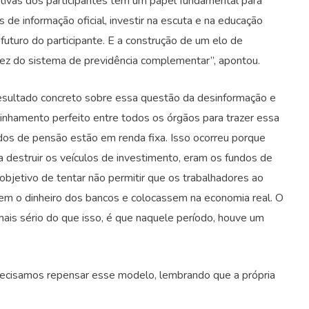
ativas dos participantes têm um papel fundamental para
s de informação oficial, investir na escuta e na educação
futuro do participante. E a construção de um elo de
ez do sistema de previdência complementar”, apontou.
esultado concreto sobre essa questão da desinformação e
nhamento perfeito entre todos os órgãos para trazer essa
dos de pensão estão em renda fixa. Isso ocorreu porque
a destruir os veículos de investimento, eram os fundos de
bjetivo de tentar não permitir que os trabalhadores ao
ssem o dinheiro dos bancos e colocassem na economia real. O
ais sério do que isso, é que naquele período, houve um
Precisamos repensar esse modelo, lembrando que a própria