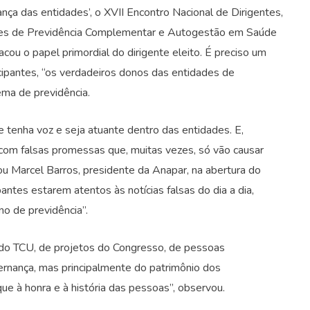
ça das entidades’, o XVII Encontro Nacional de Dirigentes,
ntes de Previdência Complementar e Autogestão em Saúde
cou o papel primordial do dirigente eleito. É preciso um
cipantes, “os verdadeiros donos das entidades de
ema de previdência.
e tenha voz e seja atuante dentro das entidades. E,
om falsas promessas que, muitas vezes, só vão causar
ou Marcel Barros, presidente da Anapar, na abertura do
pantes estarem atentos às notícias falsas do dia a dia,
no de previdência”.
 do TCU, de projetos do Congresso, de pessoas
ernança, mas principalmente do patrimônio dos
ue à honra e à história das pessoas”, observou.