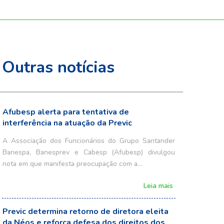
Outras notícias
Afubesp alerta para tentativa de
interferência na atuação da Previc
A Associação dos Funcionários do Grupo Santander
Banespa, Banesprev e Cabesp (Afubesp) divulgou
nota em que manifesta preocupação com a…
Leia mais
Previc determina retorno de diretora eleita
da Néos e reforça defesa dos direitos dos