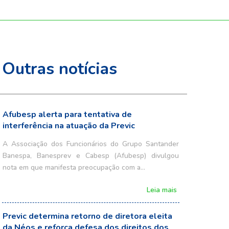
Outras notícias
Afubesp alerta para tentativa de
interferência na atuação da Previc
A Associação dos Funcionários do Grupo Santander
Banespa, Banesprev e Cabesp (Afubesp) divulgou
nota em que manifesta preocupação com a…
Leia mais
Previc determina retorno de diretora eleita
da Néos e reforça defesa dos direitos dos