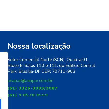
Nossa localização
Setor Comercial Norte (SCN), Quadra 01,
Bloco E, Salas 110 e 111, do Edifício Central
de
Park, Brasília-DF CEP: 70711-903
anapar@anapar.com.br
(61) 3326-3086/3087
(61) 9 8570.8559