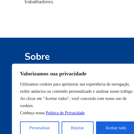
trabalhadores.
Sobre
Defendemos os interesses e os direitos
Valorizamos sua privacidade
conquistados pelos participantes de fundos 
Utilizamos cookies para aprimorar sua experiência de navegação,
pensão e pelos beneficiários de planos de
exibir anúncios ou conteúdo personalizado e analisar nosso tráfego.
saúde de autogestão.
Ao clicar em “Aceitar todos”, você concorda com nosso uso de
cookies.
Conheça nossa
Politica de Privacidade
Seja bem-vindo à Anapar.
Personalizar
Rejeitar
Aceitar tudo