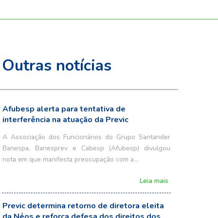
Outras notícias
Afubesp alerta para tentativa de
interferência na atuação da Previc
A Associação dos Funcionários do Grupo Santander
Banespa, Banesprev e Cabesp (Afubesp) divulgou
nota em que manifesta preocupação com a…
Leia mais
Previc determina retorno de diretora eleita
da Néos e reforça defesa dos direitos dos