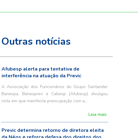
Outras notícias
Afubesp alerta para tentativa de
interferência na atuação da Previc
A Associação dos Funcionários do Grupo Santander
Banespa, Banesprev e Cabesp (Afubesp) divulgou
nota em que manifesta preocupação com a…
Leia mais
Previc determina retorno de diretora eleita
da Néos e reforça defesa dos direitos dos