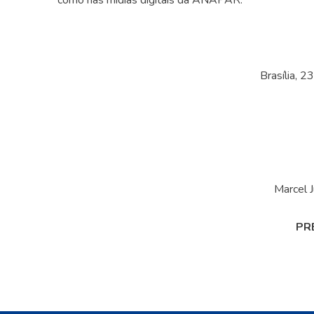
como nas mídias digitais da ANAPAR.
Brasília, 2
Marcel J
PR