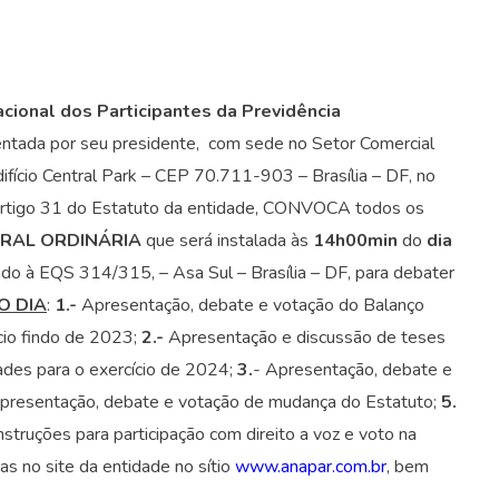
cional dos Participantes da Previdência
entada por seu presidente, com sede no Setor Comercial
ifício Central Park – CEP 70.711-903 – Brasília – DF, no
o Artigo 31 do Estatuto da entidade, CONVOCA todos os
ERAL ORDINÁRIA
que será instalada às
14h00min
do
dia
uado à EQS 314/315, – Asa Sul – Brasília – DF, para debater
O DIA
:
1.-
Apresentação, debate e votação do Balanço
ício findo de 2023;
2.-
Apresentação e discussão de teses
ades para o exercício de 2024;
3.
- Apresentação, debate e
presentação, debate e votação de mudança do Estatuto;
5.
struções para participação com direito a voz e voto na
s no site da entidade no sítio
www.anapar.com.br
, bem