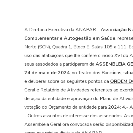
A Diretoria Executiva da ANAPAR –
Associação Na
Complementar e Autogestão em Saúde
, repres
Norte (SCN), Quadra 1, Bloco E, Salas 109 a 111, Ed
uso das atribuições que lhe confere o inciso XVI d
seus associados a participarem da
ASSEMBLEIA G
24 de maio de 2024
, no Teatro dos Bancários, sit
e deliberar sobre os seguintes pontos da
ORDEM D
Geral e Relatório de Atividades referentes ao exerc
de ação da entidade e aprovação do Plano de Ativid
votação do Orçamento da entidade para 2024;
4.
- A
- Outros assuntos de interesse dos associados. As in
Assembleia Geral ora convocada serão disponibilizada