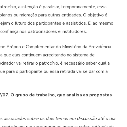
rocínio, a intenção é paralisar, temporariamente, essa
anos ou migração para outras entidades. O objetivo é
jam o futuro dos participantes e assistidos. E, ao mesmo
nfiança nos patrocinadores e instituidores.
me Próprio e Complementar do Ministério da Previdência
ara que elas continuem acreditando no sistema de
nador vai retirar o patrocínio, é necessário saber qual a
e para o participante ou essa retirada vai se dar com a
/07. O grupo de trabalho, que analisa as propostas
s associados sobre os dois temas em discussão até o dia
contribuam para aprimorar as normas sobre retirada de