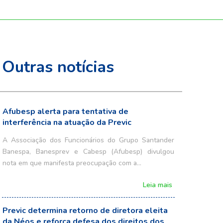
Outras notícias
Afubesp alerta para tentativa de
interferência na atuação da Previc
A Associação dos Funcionários do Grupo Santander
Banespa, Banesprev e Cabesp (Afubesp) divulgou
nota em que manifesta preocupação com a…
Leia mais
Previc determina retorno de diretora eleita
da Néos e reforça defesa dos direitos dos