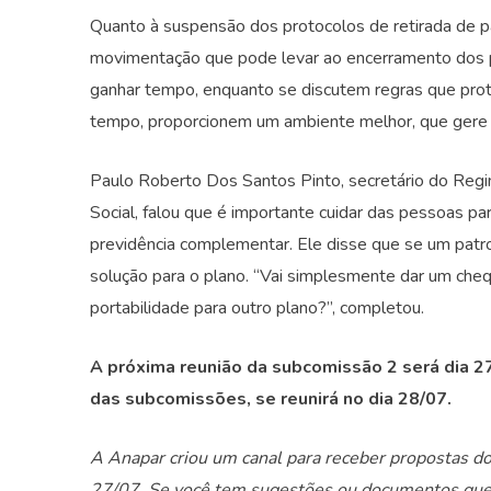
Quanto à suspensão dos protocolos de retirada de pat
movimentação que pode levar ao encerramento dos pl
ganhar tempo, enquanto se discutem regras que prote
tempo, proporcionem um ambiente melhor, que gere co
Paulo Roberto Dos Santos Pinto, secretário do Regi
Social, falou que é importante cuidar das pessoas p
previdência complementar. Ele disse que se um patroci
solução para o plano. “Vai simplesmente dar um chequ
portabilidade para outro plano?”, completou.
A próxima reunião da subcomissão 2 será dia 27
das subcomissões, se reunirá no dia 28/07.
A Anapar criou um canal para receber propostas do
27/07. Se você tem sugestões ou documentos que 