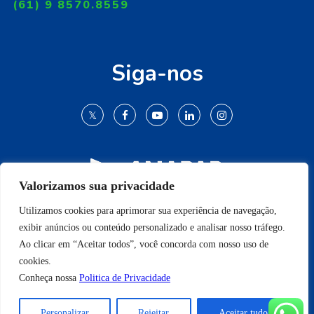
(61) 9 8570.8559
Siga-nos
Valorizamos sua privacidade
Utilizamos cookies para aprimorar sua experiência de navegação,
© 2009-2022 Todos os direitos reservados.
exibir anúncios ou conteúdo personalizado e analisar nosso tráfego.
Ao clicar em “Aceitar todos”, você concorda com nosso uso de
cookies.
Conheça nossa
Politica de Privacidade
Conheça nossa
Politica de Privacidade
Personalizar
Rejeitar
Aceitar tudo