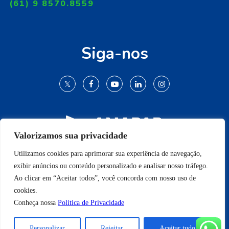
(61) 9 8570.8559
Siga-nos
Valorizamos sua privacidade
Utilizamos cookies para aprimorar sua experiência de navegação,
© 2009-2022 Todos os direitos reservados.
exibir anúncios ou conteúdo personalizado e analisar nosso tráfego.
Ao clicar em “Aceitar todos”, você concorda com nosso uso de
cookies.
Conheça nossa
Politica de Privacidade
Conheça nossa
Politica de Privacidade
Personalizar
Rejeitar
Aceitar tudo