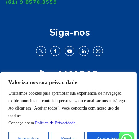
(61) 9 8570.8559
Siga-nos
Valorizamos sua privacidade
Utilizamos cookies para aprimorar sua experiência de navegação,
© 2009-2022 Todos os direitos reservados.
exibir anúncios ou conteúdo personalizado e analisar nosso tráfego.
Ao clicar em “Aceitar todos”, você concorda com nosso uso de
cookies.
Conheça nossa
Politica de Privacidade
Conheça nossa
Politica de Privacidade
Personalizar
Rejeitar
Aceitar tudo