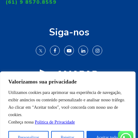
(61) 9 8570.8559
Siga-nos
Valorizamos sua privacidade
Utilizamos cookies para aprimorar sua experiência de navegação,
© 2009-2022 Todos os direitos reservados.
exibir anúncios ou conteúdo personalizado e analisar nosso tráfego.
Ao clicar em “Aceitar todos”, você concorda com nosso uso de
cookies.
Conheça nossa
Politica de Privacidade
Conheça nossa
Politica de Privacidade
Personalizar
Rejeitar
Aceitar tudo