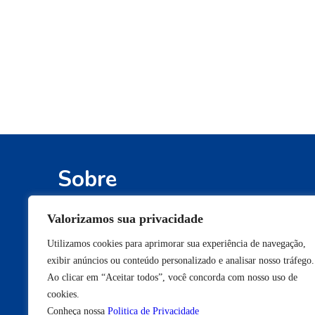
Sobre
Defendemos os interesses e os direitos
Valorizamos sua privacidade
conquistados pelos participantes de fundos 
Utilizamos cookies para aprimorar sua experiência de navegação,
pensão e pelos beneficiários de planos de
exibir anúncios ou conteúdo personalizado e analisar nosso tráfego.
saúde de autogestão.
Ao clicar em “Aceitar todos”, você concorda com nosso uso de
cookies.
Conheça nossa
Politica de Privacidade