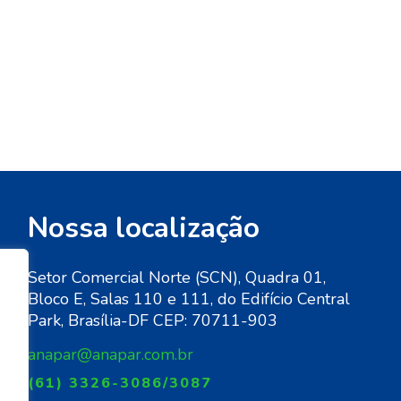
Nossa localização
Setor Comercial Norte (SCN), Quadra 01,
Bloco E, Salas 110 e 111, do Edifício Central
de
Park, Brasília-DF CEP: 70711-903
anapar@anapar.com.br
(61) 3326-3086/3087