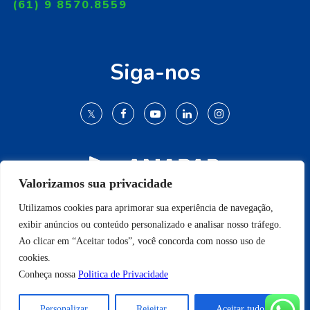
(61) 9 8570.8559
Siga-nos
Valorizamos sua privacidade
Utilizamos cookies para aprimorar sua experiência de navegação,
© 2009-2022 Todos os direitos reservados.
exibir anúncios ou conteúdo personalizado e analisar nosso tráfego.
Ao clicar em “Aceitar todos”, você concorda com nosso uso de
cookies.
Conheça nossa
Politica de Privacidade
Conheça nossa
Politica de Privacidade
Personalizar
Rejeitar
Aceitar tudo