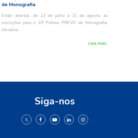
de Monografia
Estão abertas, de 13 de julho a 21 de agosto, as
inscrições para o 10º Prêmio PREVIC de Monografia,
iniciativa…
Leia mais
Siga-nos