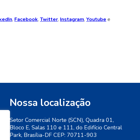
kedIn
,
Facebook
,
Twitter
,
Instagram
,
Youtube
e
Nossa localização
Setor Comercial Norte (SCN), Quadra 01,
Bloco E, Salas 110 e 111, do Edifício Central
de
Park, Brasília-DF CEP: 70711-903