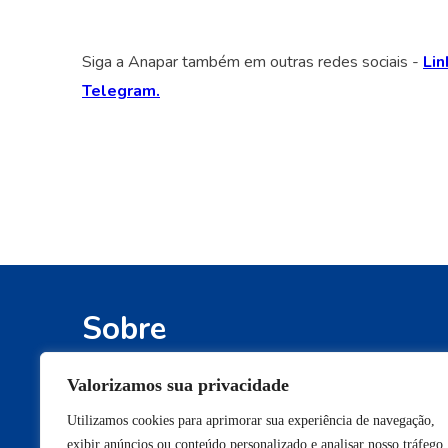
Siga a Anapar também em outras redes sociais -
Lin
Telegram.
Sobre
Defendemos os interesses e os direitos
Valorizamos sua privacidade
conquistados pelos participantes de fundos 
Utilizamos cookies para aprimorar sua experiência de navegação,
pensão e pelos beneficiários de planos de
exibir anúncios ou conteúdo personalizado e analisar nosso tráfego.