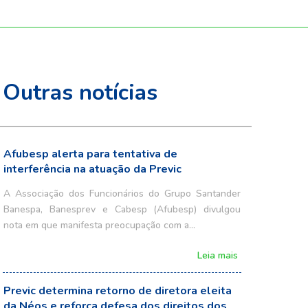
Outras notícias
Afubesp alerta para tentativa de
interferência na atuação da Previc
A Associação dos Funcionários do Grupo Santander
Banespa, Banesprev e Cabesp (Afubesp) divulgou
nota em que manifesta preocupação com a…
Leia mais
Previc determina retorno de diretora eleita
da Néos e reforça defesa dos direitos dos