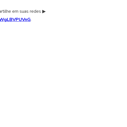
artilhe em suas redes ▶
on2WgLBVPUVnG
.